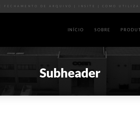
E FECHAMENTO DE ARQUIVO
|
INSITE
|
COMO UTILIZA
INÍCIO
SOBRE
PRODU
Subheader